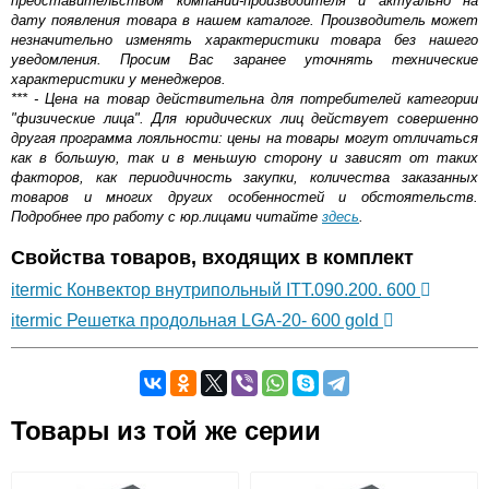
представительством компании-производителя и актуально на
дату появления товара в нашем каталоге. Производитель может
незначительно изменять характеристики товара без нашего
уведомления. Просим Вас заранее уточнять технические
характеристики у менеджеров.
*** - Цена на товар действительна для потребителей категории
"физические лица". Для юридических лиц действует совершенно
другая программа лояльности: цены на товары могут отличаться
как в большую, так и в меньшую сторону и зависят от таких
факторов, как периодичность закупки, количества заказанных
товаров и многих других особенностей и обстоятельств.
Подробнее про работу с юр.лицами читайте
здесь
.
Свойства товаров, входящих в комплект
itermic Конвектор внутрипольный ITT.090.200. 600
itermic Решетка продольная LGA-20- 600 gold
Самовывоз.
Товары из той же серии
Оставьте отзыв
Возможные способы оплаты: