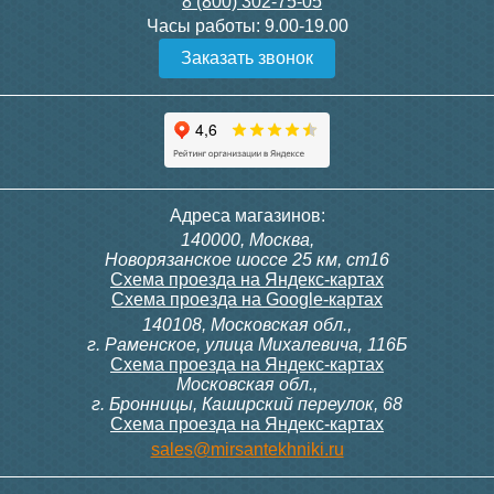
8 (800) 302-75-05
Подробнее
Подробнее
Часы работы:
9.00-19.00
Заказать звонок
Конвектор ITT.080.200.1300
Конвектор ITT.080.200.1000
с решеткой GRILL.SGW-20-
с решеткой GRILL.SGW-20-
1300 венге
1000 венге
35 326
28 391
Контроллер Siemens RDG
Контроллер Siemens RDF
Адреса магазинов:
100T, 230В (накладной,
300, 230В (врезной - квадр.
140000, Москва,
расписание, упр.с пульта)
коробка)
Подробнее
Подробнее
Новорязанское шоссе 25 км, ст16
Схема проезда на Яндекс-картах
Схема проезда на Google-картах
140108, Московская обл.,
28 000
9 700
г. Раменское, улица Михалевича, 116Б
Схема проезда на Яндекс-картах
Московская обл.,
Подробнее
Подробнее
г. Бронницы, Каширский переулок, 68
Схема проезда на Яндекс-картах
Конвектор ITT.080.200.1000
Конвектор ITT.080.200.900 с
sales@mirsantekhniki.ru
с решеткой GRILL.SGW-20-
решеткой GRILL.SGA-20-
1000 орех
900 natural