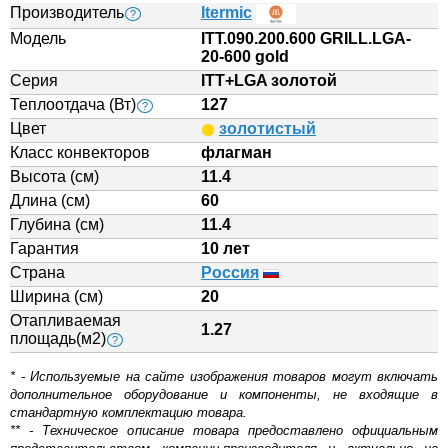
Производитель
Itermic
?
Модель
ITT.090.200.600 GRILL.LGA-
20-600 gold
Серия
ITT+LGA золотой
Теплоотдача (Вт)
127
?
Цвет
золотистый
Класс конвекторов
флагман
Высота (см)
11.4
Длина (см)
60
Глубина (см)
11.4
Гарантия
10 лет
Страна
Россия
Ширина (см)
20
Отапливаемая
1.27
площадь(м2)
?
* - Используемые на сайте изображения товаров могут включать
дополнительное оборудование и компоненты, не входящие в
стандартную комплектацию товара.
** - Техническое описание товара предоставлено официальным