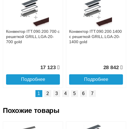
Доставка сантехники по Москве и Московской области
Наличный расчёт
Банковской картой на сайте в режиме реального
времени
Банковской картой при получении товара как при
доставке, так и самовывозом
Интернет-деньгами (Yandex-деньги, Web-money,
Конвектор ITT.090.200.700 с
Конвектор ITT.090.200.1400
Qiwi-кошельки и другие).
решеткой GRILL.LGA-20-
с решеткой GRILL.LGA-20-
Безналичный расчёт (возможно и с НДС)
700 gold
1400 gold
подробнее...
Подробнее об оплате
17 123
28 842
Подробнее
Подробнее
1
2
3
4
5
6
7
Похожие товары
Подъем на этаж.
Конвектор ITT.090.200.1300
Конвектор ITT.090.200.1200