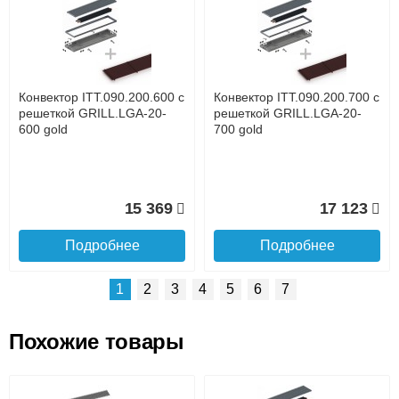
Доставка сантехники по Москве и Московской области
Наличный расчёт
Банковской картой на сайте в режиме реального
времени
Банковской картой при получении товара как при
доставке, так и самовывозом
Интернет-деньгами (Yandex-деньги, Web-money,
Конвектор ITT.090.200.600 с
Конвектор ITT.090.200.700 с
Qiwi-кошельки и другие).
решеткой GRILL.LGA-20-
решеткой GRILL.LGA-20-
Безналичный расчёт (возможно и с НДС)
600 gold
700 gold
подробнее...
Подробнее об оплате
15 369
17 123
Подробнее
Подробнее
1
2
3
4
5
6
7
Похожие товары
Подъем на этаж.
Конвектор ITT.090.200.1400
Конвектор ITT.090.200.1300