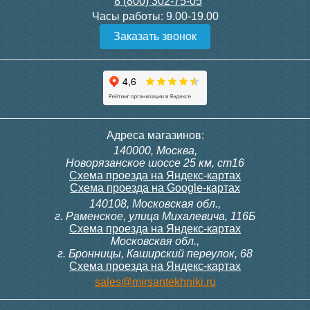
8 (800) 302-75-05
Подробнее
Подробнее
Часы работы:
9.00-19.00
Заказать звонок
Конвектор ITT.080.200.1300
Конвектор ITT.080.200.1000
с решеткой GRILL.SGW-20-
с решеткой GRILL.SGW-20-
1300 венге
1000 венге
35 326
28 391
Контроллер Siemens RDF
ИК пульт управления
Адреса магазинов:
300, 230В (врезной - квадр.
Siemens IRA 211
140000, Москва,
коробка)
Подробнее
Подробнее
Новорязанское шоссе 25 км, ст16
Схема проезда на Яндекс-картах
Схема проезда на Google-картах
140108, Московская обл.,
9 700
3 600
г. Раменское, улица Михалевича, 116Б
Схема проезда на Яндекс-картах
Московская обл.,
Подробнее
Подробнее
г. Бронницы, Каширский переулок, 68
Схема проезда на Яндекс-картах
Конвектор ITT.080.200.1000
Конвектор ITT.080.200.900 с
sales@mirsantekhniki.ru
с решеткой GRILL.SGW-20-
решеткой GRILL.SGA-20-
1000 орех
900 natural