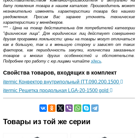
представительством компании-производителя и актуально на
дату появления товара в нашем каталоге. Производитель может
незначительно изменять характеристики товара без нашего
уведомления. Просим Вас заранее уточнять технические
характеристики у менеджеров.
*** - Цена на товар действительна для потребителей категории
"физические лица". Для юридических лиц действует совершенно
другая программа лояльности: цены на товары могут отличаться
как в большую, так и в меньшую сторону и зависят от таких
факторов, как периодичность закупки, количества заказанных
товаров и многих других особенностей и обстоятельств.
Подробнее про работу с юр.лицами читайте
здесь
.
Свойства товаров, входящих в комплект
itermic Конвектор внутрипольный ITT.090.200.1500
itermic Решетка продольная LGA-20-1500 gold
Самовывоз.
Товары из той же серии
Оставьте отзыв
Возможные способы оплаты: