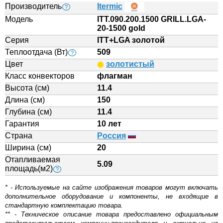
Производитель
Itermic
?
Модель
ITT.090.200.1500 GRILL.LGA-
20-1500 gold
Серия
ITT+LGA золотой
Теплоотдача (Вт)
509
?
Цвет
золотистый
Класс конвекторов
флагман
Высота (см)
11.4
Длина (см)
150
Глубина (см)
11.4
Гарантия
10 лет
Страна
Россия
Ширина (см)
20
Отапливаемая
5.09
площадь(м2)
?
* - Используемые на сайте изображения товаров могут включать
дополнительное оборудование и компоненты, не входящие в
стандартную комплектацию товара.
** - Техническое описание товара предоставлено официальным