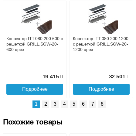
Возможные способы оплаты:
Доставка сантехники по Москве и Московской области
Наличный расчёт
Банковской картой на сайте в режиме реального
времени
Банковской картой при получении товара как при
доставке, так и самовывозом
Интернет-деньгами (Yandex-деньги, Web-money,
Конвектор ITT.080.200.600 с
Конвектор ITT.080.200.1200
Qiwi-кошельки и другие).
решеткой GRILL.SGW-20-
с решеткой GRILL.SGW-20-
Безналичный расчёт (возможно и с НДС)
600 орех
1200 орех
подробнее...
Подробнее об оплате
19 415
32 501
Подробнее
Подробнее
1
2
3
4
5
6
7
8
Похожие товары
Подъем на этаж.