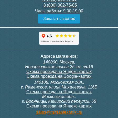
8 (800) 302-75-05
Подробнее
Подробнее
Часы работы:
9.00-19.00
Заказать звонок
Конвектор ITT.080.200.1300
Конвектор ITT.080.200.1000
с решеткой GRILL.SGW-20-
с решеткой GRILL.SGW-20-
1300 венге
1000 венге
35 326
28 391
Контроллер Siemens RDF
ИК пульт управления
Адреса магазинов:
300, 230В (врезной - квадр.
Siemens IRA 211
140000, Москва,
коробка)
Подробнее
Подробнее
Новорязанское шоссе 25 км, ст16
Схема проезда на Яндекс-картах
Схема проезда на Google-картах
140108, Московская обл.,
9 700
3 600
г. Раменское, улица Михалевича, 116Б
Схема проезда на Яндекс-картах
Московская обл.,
Подробнее
Подробнее
г. Бронницы, Каширский переулок, 68
Схема проезда на Яндекс-картах
Конвектор ITT.080.200.1000
Конвектор ITT.080.200.900 с
sales@mirsantekhniki.ru
с решеткой GRILL.SGW-20-
решеткой GRILL.SGA-20-
1000 орех
900 natural