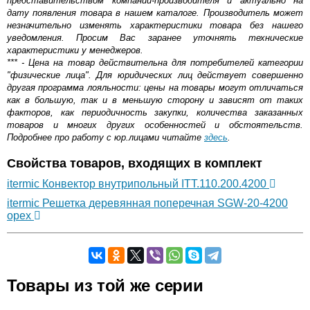
представительством компании-производителя и актуально на
дату появления товара в нашем каталоге. Производитель может
незначительно изменять характеристики товара без нашего
уведомления. Просим Вас заранее уточнять технические
характеристики у менеджеров.
*** - Цена на товар действительна для потребителей категории
"физические лица". Для юридических лиц действует совершенно
другая программа лояльности: цены на товары могут отличаться
как в большую, так и в меньшую сторону и зависят от таких
факторов, как периодичность закупки, количества заказанных
товаров и многих других особенностей и обстоятельств.
Подробнее про работу с юр.лицами читайте
здесь
.
Свойства товаров, входящих в комплект
itermic Конвектор внутрипольный ITT.110.200.4200
itermic Решетка деревянная поперечная SGW-20-4200
орех
Самовывоз.
Товары из той же серии
Оставьте отзыв