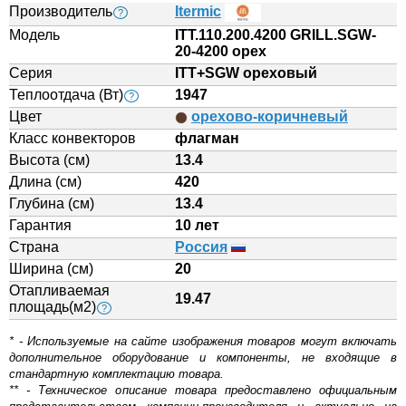
Производитель
Itermic
?
Модель
ITT.110.200.4200 GRILL.SGW-
20-4200 орех
Серия
ITT+SGW ореховый
Теплоотдача (Вт)
1947
?
Цвет
орехово-коричневый
Класс конвекторов
флагман
Высота (см)
13.4
Длина (см)
420
Глубина (см)
13.4
Гарантия
10 лет
Страна
Россия
Ширина (см)
20
Отапливаемая
19.47
площадь(м2)
?
* - Используемые на сайте изображения товаров могут включать
дополнительное оборудование и компоненты, не входящие в
стандартную комплектацию товара.
** - Техническое описание товара предоставлено официальным