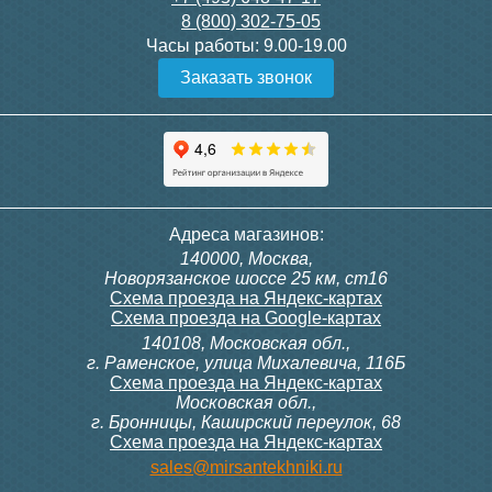
8 (800) 302-75-05
Подробнее
Подробнее
Часы работы:
9.00-19.00
Заказать звонок
Конвектор ITT.080.200.1300
Конвектор ITT.080.200.1000
с решеткой GRILL.SGW-20-
с решеткой GRILL.SGW-20-
1300 венге
1000 венге
35 326
28 391
Контроллер Siemens RDF
ИК пульт управления
Адреса магазинов:
300, 230В (врезной - квадр.
Siemens IRA 211
140000, Москва,
коробка)
Подробнее
Подробнее
Новорязанское шоссе 25 км, ст16
Схема проезда на Яндекс-картах
Схема проезда на Google-картах
140108, Московская обл.,
9 700
3 600
г. Раменское, улица Михалевича, 116Б
Схема проезда на Яндекс-картах
Московская обл.,
Подробнее
Подробнее
г. Бронницы, Каширский переулок, 68
Схема проезда на Яндекс-картах
Конвектор ITT.080.200.1000
Конвектор ITT.080.200.900 с
sales@mirsantekhniki.ru
с решеткой GRILL.SGW-20-
решеткой GRILL.SGA-20-
1000 орех
900 natural