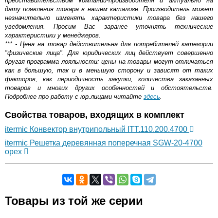
представительством компании-производителя и актуально на
дату появления товара в нашем каталоге. Производитель может
незначительно изменять характеристики товара без нашего
уведомления. Просим Вас заранее уточнять технические
характеристики у менеджеров.
*** - Цена на товар действительна для потребителей категории
"физические лица". Для юридических лиц действует совершенно
другая программа лояльности: цены на товары могут отличаться
как в большую, так и в меньшую сторону и зависят от таких
факторов, как периодичность закупки, количества заказанных
товаров и многих других особенностей и обстоятельств.
Подробнее про работу с юр.лицами читайте
здесь
.
Свойства товаров, входящих в комплект
itermic Конвектор внутрипольный ITT.110.200.4700
itermic Решетка деревянная поперечная SGW-20-4700
орех
Самовывоз.
Товары из той же серии
Оставьте отзыв