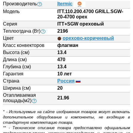
Производитель
Itermic
?
Модель
ITT.110.200.4700 GRILL.SGW-
20-4700 орех
Серия
ITT+SGW ореховый
Теплоотдача (Вт)
2196
?
Цвет
орехово-коричневый
Класс конвекторов
флагман
Высота (см)
13.4
Длина (см)
470
Глубина (см)
13.4
Гарантия
10 лет
Страна
Россия
Ширина (см)
20
Отапливаемая
21.96
площадь(м2)
?
* - Используемые на сайте изображения товаров могут включать
дополнительное оборудование и компоненты, не входящие в
стандартную комплектацию товара.
** - Техническое описание товара предоставлено официальным