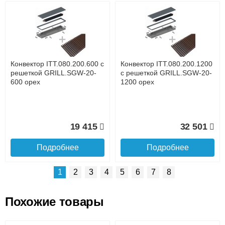
Возможные способы оплаты:
Доставка сантехники по Москве и Московской области
Наличный расчёт
Банковской картой на сайте в режиме реального
времени
Банковской картой при получении товара как при
доставке, так и самовывозом
Интернет-деньгами (Yandex-деньги, Web-money,
Конвектор ITT.080.200.600 с
Конвектор ITT.080.200.1200
Qiwi-кошельки и другие).
решеткой GRILL.SGW-20-
с решеткой GRILL.SGW-20-
Безналичный расчёт (возможно и с НДС)
600 орех
1200 орех
подробнее...
Подробнее об оплате
19 415
32 501
Подробнее
Подробнее
1
2
3
4
5
6
7
8
Похожие товары
Подъем на этаж.