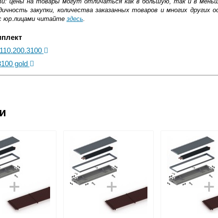
ти: цены на товары могут отличаться как в большую, так и в мень
ичность закупки, количества заказанных товаров и многих других о
с юр.лицами читайте
здесь
.
мплект
.110.200.3100
3100 gold
ковской области
ии
жиме реального времени
товара как при доставке, так и самовывозом
, Web-money, Qiwi-кошельки и другие).
 с НДС)
подробнее...
до подъезда