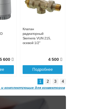
Конвектор
 с
ITT.080.200.1200 с
7 027
39 252
решеткой
GRILL.SGW-20-
ее
Подробнее
1200 орех
Клапан
2 501
32 501
HD
радиаторный
Siemens VUN 215,
ее
Подробнее
осевой 1/2"
5 600
4 500
ее
Подробнее
1
2
3
4
 и комплектующие для конвекторов
Конвектор
 с
ITT.080.200.1300 с
решеткой