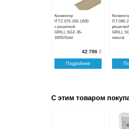
GRILL.LGA-20-
GRILL.LG
1100 gold
1000 gol
Конвектор
Конвекто
ITTZ.075.350.1800
ITT.080.2
23 313
с решеткой
решетко
GRILL.SGZ-35-
GRILL.S
Подробнее
По
1800/Gold
natural
42 786
Подробнее
По
C этим товаром покуп
Конвектор
Конвекто
ITT.090.200.1600 с
ITT.090.
решеткой
решетко
GRILL.LGA-20-
GRILL.LG
1600 gold
1700 gol