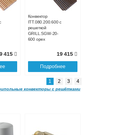
00
GRILL.LGA-20-
1500 gold
Конвектор
с
ITT.080.200.600 с
8 731
30 428
решеткой
GRILL.SGW-20-
ее
Подробнее
600 орех
9 415
19 415
ее
Подробнее
1
2
3
4
ипольные конвекторы с решётками
Конвектор
 с
ITT.090.200.2000 с
решеткой
GRILL.LGA-20-
2000 gold