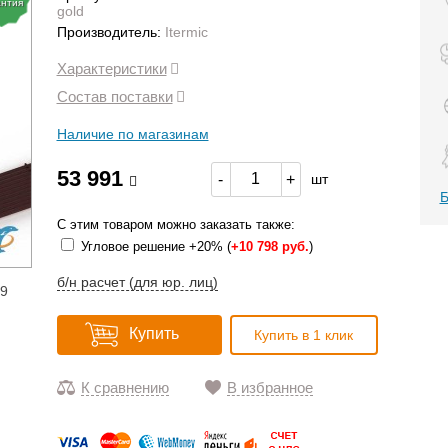
антия
gold
Производитель:
Itermic
Характеристики
Состав поставки
Наличие по магазинам
53 991
-
+
шт
Б
С этим товаром можно заказать также:
Угловое решение +20% (
+
10 798 руб.
)
б/н расчет (для юр. лиц)
19
Купить
Купить в 1 клик
К сравнению
В избранное