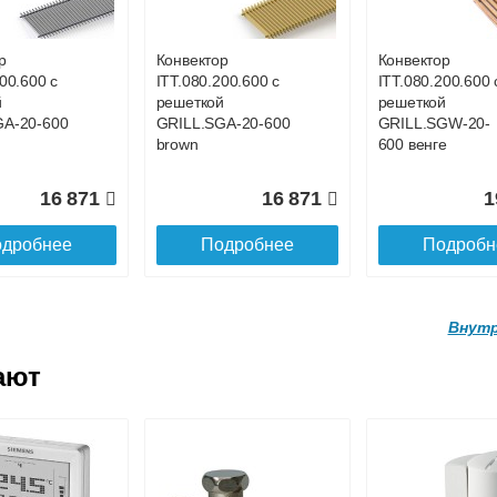
A-20-
GRILL.LGA-20-900
GRILL.LGA-20-8
d
gold
gold
р
Конвектор
Конвектор
00.600 с
ITT.080.200.600 с
ITT.080.200.600 
21 521
20 334
1
й
решеткой
решеткой
GA-20-600
GRILL.SGA-20-600
GRILL.SGW-20-
дробнее
Подробнее
Подробн
brown
600 венге
16 871
16 871
1
дробнее
Подробнее
Подробн
Внутр
ают
р
Конвектор
Конвектор
200.1700 с
ITT.090.200.1800 с
ITT.090.200.1900
й
решеткой
решеткой
A-20-
GRILL.LGA-20-
GRILL.LGA-20-
d
1800 gold
1900 gold