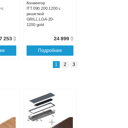
Конвектор
 с
ITT.090.200.1200 с
решеткой
GRILL.LGA-20-
1200 gold
7 253
24 899
ее
Подробнее
Подробнее о доставке
1
2
3
Конвектор
с
ITT.090.200.1500 с
решеткой