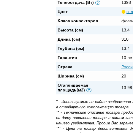
Теплоотдача (Вт)
1398
?
Цвет
зо
Класс конвекторов
флаг
Высота (см)
13.4
Длина (см)
310
Глубина (см)
13.4
Гарантия
10 ле
Страна
Росси
Ширина (см)
20
Отапливаемая
13.98
площадь(м2)
?
* - Используемые на сайте изображения
в стандартную комплектацию товара.
** - Техническое описание товара пре
на дату появления товара в нашем кат
нашего уведомления. Просим Вас заране
*** - Цена на товар действительна д