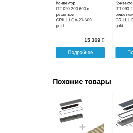
Конвектор
Конвекто
ITT.090.200.600 с
ITT.090.2
Доставка в регионы России.
решеткой
решетко
GRILL.LGA-20-600
GRILL.L
gold
gold
15 369
Подробнее
По
Похожие товары
Конвектор
Конвекто
ITT.090.200.1100 с
ITT.090.
решеткой
решетко