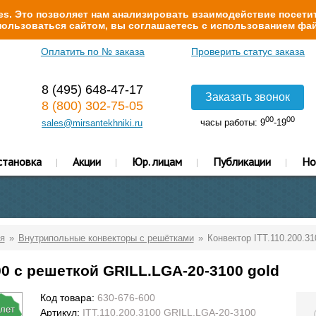
s. Это позволяет нам анализировать взаимодействие посетит
ользоваться сайтом, вы соглашаетесь с использованием фай
Оплатить по № заказа
Проверить статус заказа
8 (495) 648-47-17
Заказать звонок
8 (800) 302-75-05
00
00
часы работы: 9
-19
sales@mirsantekhniki.ru
становка
Акции
Юр. лицам
Публикации
Но
я
Внутрипольные конвекторы с решётками
Конвектор ITT.110.200.3
00 с решеткой GRILL.LGA-20-3100 gold
Код товара:
630-676-600
 лет
Артикул:
ITT.110.200.3100 GRILL.LGA-20-3100