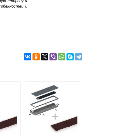
шую сторону и
собенностей и
Подробнее об оплате