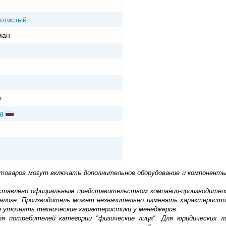
лотистый
ман
т
я
 товаров могут включать дополнительное оборудование и компоненты
доставлено официальным представительством компании-производител
алоге. Производитель может незначительно изменять характеристи
е уточнять технические характеристики у менеджеров.
ля потребителей категории "физические лица". Для юридических 