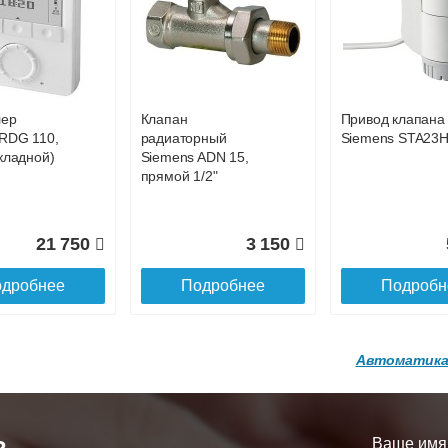
р
Конвектор
Конвектор
00.600 с
ITT.080.200.1200 с
ITT.080.200.1200
33 724
35 313
3
й
решеткой
решеткой
GA-20-600
GRILL.SGA-20-
GRILL.SGW-20-
дробнее
Подробнее
Подробн
1200 brown
1200 венге
лер
Клапан
Привод клапана
16 871
28 142
3
RDG 110,
радиаторный
Siemens STA23
кладной)
Siemens ADN 15,
дробнее
Подробнее
Подробн
прямой 1/2"
21 750
3 150
дробнее
Подробнее
Подробн
Автоматика
р
Конвектор
Конвектор
200.1300 с
ITT.080.200.1200 с
ITT.080.200.1000
й
решеткой
решеткой
Ваше имя