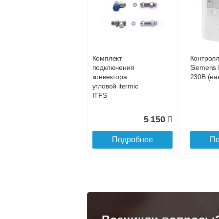
Конвектор
Конвекто
ITT.080.200.1200 с
ITT.080.2
31 994
решеткой
решетко
GRILL.SGA-20-
GRILL.S
Подробнее
По
1200 natural
gold
Комплект
Контрол
28 142
подключения
Siemens 
конвектора
230В (на
Подробнее
По
угловой itermic
ITFS
5 150
Подробнее
По
Конвектор
Конвекто
ITT.080.200.1300 с
ITT.080.
решеткой
решетко