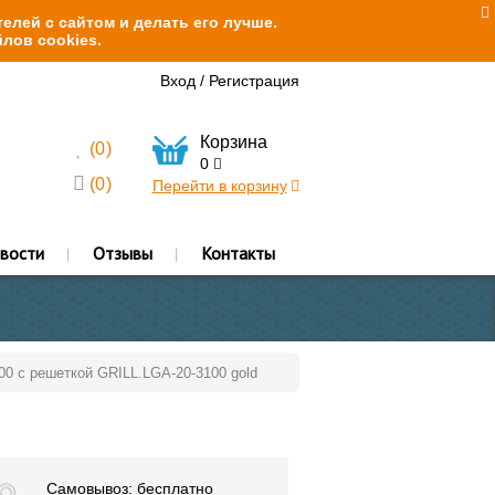
елей с сайтом и делать его лучше.
лов cookies.
Вход
/
Регистрация
Корзина
(
0
)
0
(
0
)
Перейти в корзину
вости
Отзывы
Контакты
100 с решеткой GRILL.LGA-20-3100 gold
Самовывоз: бесплатно