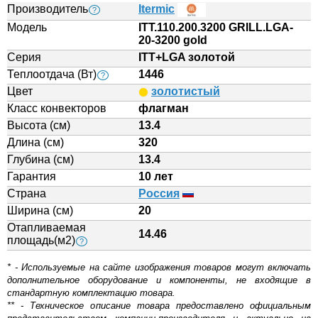
Производитель
Itermic
?
Модель
ITT.110.200.3200 GRILL.LGA-
20-3200 gold
Серия
ITT+LGA золотой
Теплоотдача (Вт)
1446
?
Цвет
золотистый
Класс конвекторов
флагман
Высота (см)
13.4
Длина (см)
320
Глубина (см)
13.4
Гарантия
10 лет
Страна
Россия
Ширина (см)
20
Отапливаемая
14.46
площадь(м2)
?
* - Используемые на сайте изображения товаров могут включать
дополнительное оборудование и компоненты, не входящие в
стандартную комплектацию товара.
** - Техническое описание товара предоставлено официальным