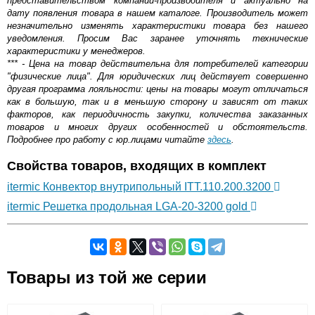
представительством компании-производителя и актуально на
дату появления товара в нашем каталоге. Производитель может
незначительно изменять характеристики товара без нашего
уведомления. Просим Вас заранее уточнять технические
характеристики у менеджеров.
*** - Цена на товар действительна для потребителей категории
"физические лица". Для юридических лиц действует совершенно
другая программа лояльности: цены на товары могут отличаться
как в большую, так и в меньшую сторону и зависят от таких
факторов, как периодичность закупки, количества заказанных
товаров и многих других особенностей и обстоятельств.
Подробнее про работу с юр.лицами читайте
здесь
.
Свойства товаров, входящих в комплект
itermic Конвектор внутрипольный ITT.110.200.3200
itermic Решетка продольная LGA-20-3200 gold
Самовывоз.
Товары из той же серии
Оставьте отзыв
Возможные способы оплаты: