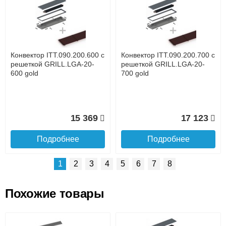
Доставка сантехники по Москве и Московской области
Наличный расчёт
Банковской картой на сайте в режиме реального
времени
Банковской картой при получении товара как при
доставке, так и самовывозом
Интернет-деньгами (Yandex-деньги, Web-money,
Конвектор ITT.090.200.600 с
Конвектор ITT.090.200.700 с
Qiwi-кошельки и другие).
решеткой GRILL.LGA-20-
решеткой GRILL.LGA-20-
Безналичный расчёт (возможно и с НДС)
600 gold
700 gold
подробнее...
Подробнее об оплате
15 369
17 123
Подробнее
Подробнее
1
2
3
4
5
6
7
8
Похожие товары
Подъем на этаж.
Конвектор ITT.090.200.1400
Конвектор ITT.090.200.1300