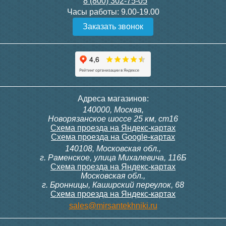
8 (800) 302-75-05
Подробнее
Подробнее
Часы работы:
9.00-19.00
Заказать звонок
Конвектор ITT.080.200.1300
Конвектор ITT.080.200.1000
с решеткой GRILL.SGW-20-
с решеткой GRILL.SGW-20-
1300 венге
1000 венге
35 326
28 391
Темоголовка Siemens
Контроллер Siemens RAB
Адреса магазинов:
RTN51
11, 230В (механ.)
140000, Москва,
Подробнее
Подробнее
Новорязанское шоссе 25 км, ст16
Схема проезда на Яндекс-картах
Схема проезда на Google-картах
140108, Московская обл.,
3 950
6 000
г. Раменское, улица Михалевича, 116Б
Схема проезда на Яндекс-картах
Московская обл.,
Подробнее
Подробнее
г. Бронницы, Каширский переулок, 68
Схема проезда на Яндекс-картах
Конвектор ITT.080.200.1000
Конвектор ITT.080.200.900 с
sales@mirsantekhniki.ru
с решеткой GRILL.SGW-20-
решеткой GRILL.SGA-20-
1000 орех
900 natural