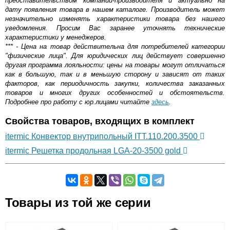
представительством компании-производителя и актуально на
дату появления товара в нашем каталоге. Производитель может
незначительно изменять характеристики товара без нашего
уведомления. Просим Вас заранее уточнять технические
характеристики у менеджеров.
*** - Цена на товар действительна для потребителей категории
"физические лица". Для юридических лиц действует совершенно
другая программа лояльности: цены на товары могут отличаться
как в большую, так и в меньшую сторону и зависят от таких
факторов, как периодичность закупки, количества заказанных
товаров и многих других особенностей и обстоятельств.
Подробнее про работу с юр.лицами читайте
здесь
.
Свойства товаров, входящих в комплект
itermic Конвектор внутрипольный ITT.110.200.3500
itermic Решетка продольная LGA-20-3500 gold
Самовывоз.
Товары из той же серии
Оставьте отзыв
Возможные способы оплаты: