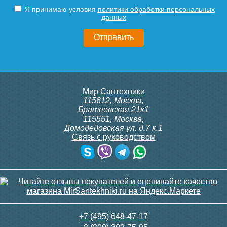
1/2"
1/2"
Подробнее
Подробнее
Я принимаю условия
политики обработки персональных
данных
3 150
3 300
Подробнее
Подробнее
Конвектор ITT.080.200.1300
Конвектор ITT.080.200.1300
Мир Сантехники
с решеткой GRILL.SGA-20-
с решеткой GRILL.SGA-20-
115612
,
Москва
,
1300 gold
1300 brown
Братеевская 21к1
115551
,
Москва
,
Домодедовская ул. д.7 к.1
Связь с руководством
30 665
30 665
Модуль-адаптер itermic
Контроллер Siemens RAB
ITTB
11, 230В (механ.)
Подробнее
Подробнее
6 200
6 000
+7 (495) 648-47-17