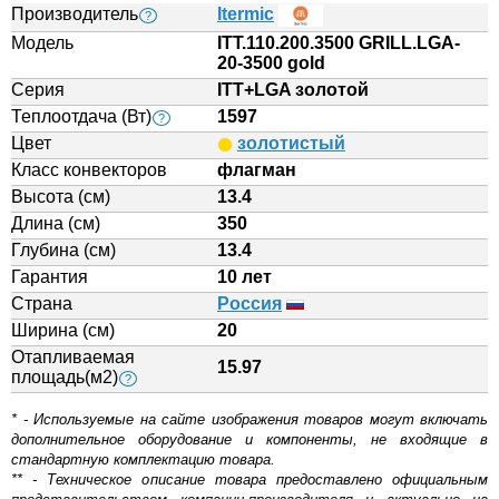
Производитель
Itermic
?
Модель
ITT.110.200.3500 GRILL.LGA-
20-3500 gold
Серия
ITT+LGA золотой
Теплоотдача (Вт)
1597
?
Цвет
золотистый
Класс конвекторов
флагман
Высота (см)
13.4
Длина (см)
350
Глубина (см)
13.4
Гарантия
10 лет
Страна
Россия
Ширина (см)
20
Отапливаемая
15.97
площадь(м2)
?
* - Используемые на сайте изображения товаров могут включать
дополнительное оборудование и компоненты, не входящие в
стандартную комплектацию товара.
** - Техническое описание товара предоставлено официальным