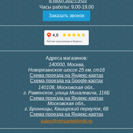
8 (800) 302-75-05
Подробнее
Подробнее
Часы работы:
9.00-19.00
Заказать звонок
Конвектор ITT.080.200.1300
Конвектор ITT.080.200.1000
с решеткой GRILL.SGW-20-
с решеткой GRILL.SGW-20-
1300 венге
1000 венге
35 326
28 391
Клапан радиаторный
Модуль-адаптер itermic
Адреса магазинов:
Siemens VDN 115, прямой
ITTB на DIN рейку
140000, Москва,
1/2"
Подробнее
Подробнее
Новорязанское шоссе 25 км, ст16
Схема проезда на Яндекс-картах
Схема проезда на Google-картах
140108, Московская обл.,
3 300
23 500
г. Раменское, улица Михалевича, 116Б
Схема проезда на Яндекс-картах
Московская обл.,
Подробнее
Подробнее
г. Бронницы, Каширский переулок, 68
Схема проезда на Яндекс-картах
Конвектор ITT.080.200.1000
Конвектор ITT.080.200.900 с
sales@mirsantekhniki.ru
с решеткой GRILL.SGW-20-
решеткой GRILL.SGA-20-
1000 орех
900 natural