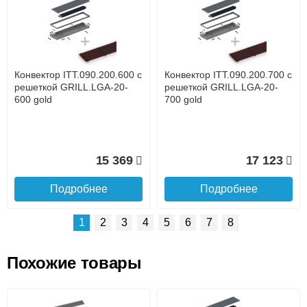
Доставка сантехники по Москве и Московской области
Наличный расчёт
Банковской картой на сайте в режиме реального
времени
Банковской картой при получении товара как при
доставке, так и самовывозом
Интернет-деньгами (Yandex-деньги, Web-money,
Конвектор ITT.090.200.600 с
Конвектор ITT.090.200.700 с
Qiwi-кошельки и другие).
решеткой GRILL.LGA-20-
решеткой GRILL.LGA-20-
Безналичный расчёт (возможно и с НДС)
600 gold
700 gold
подробнее...
Подробнее об оплате
15 369
17 123
Подробнее
Подробнее
1
2
3
4
5
6
7
8
Похожие товары
Подъем на этаж.
Конвектор ITT.090.200.1400
Конвектор ITT.090.200.1300