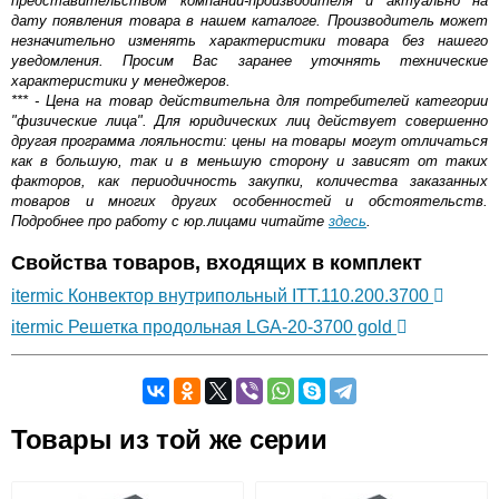
представительством компании-производителя и актуально на
дату появления товара в нашем каталоге. Производитель может
незначительно изменять характеристики товара без нашего
уведомления. Просим Вас заранее уточнять технические
характеристики у менеджеров.
*** - Цена на товар действительна для потребителей категории
"физические лица". Для юридических лиц действует совершенно
другая программа лояльности: цены на товары могут отличаться
как в большую, так и в меньшую сторону и зависят от таких
факторов, как периодичность закупки, количества заказанных
товаров и многих других особенностей и обстоятельств.
Подробнее про работу с юр.лицами читайте
здесь
.
Свойства товаров, входящих в комплект
itermic Конвектор внутрипольный ITT.110.200.3700
itermic Решетка продольная LGA-20-3700 gold
Самовывоз.
Товары из той же серии
Оставьте отзыв
Возможные способы оплаты: