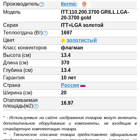
Производитель
Itermic
?
Модель
ITT.110.200.3700 GRILL.LGA-
20-3700 gold
Серия
ITT+LGA золотой
Теплоотдача (Вт)
1697
?
Цвет
золотистый
Класс конвекторов
флагман
Высота (см)
13.4
Длина (см)
370
Глубина (см)
13.4
Гарантия
10 лет
Страна
Россия
Ширина (см)
20
Отапливаемая
16.97
площадь(м2)
?
* - Используемые на сайте изображения товаров могут включать
дополнительное оборудование и компоненты, не входящие в
стандартную комплектацию товара.
** - Техническое описание товара предоставлено официальным