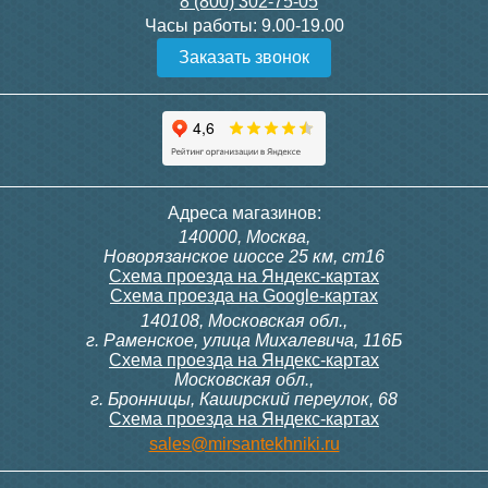
8 (800) 302-75-05
Подробнее
Подробнее
Часы работы:
9.00-19.00
Заказать звонок
Конвектор ITT.080.200.1300
Конвектор ITT.080.200.1000
с решеткой GRILL.SGW-20-
с решеткой GRILL.SGW-20-
1300 венге
1000 венге
35 326
28 391
Контроллер Siemens RDG
Контроллер Siemens RDF
Адреса магазинов:
100T, 230В (накладной,
300, 230В (врезной - квадр.
140000, Москва,
расписание, упр.с пульта)
коробка)
Подробнее
Подробнее
Новорязанское шоссе 25 км, ст16
Схема проезда на Яндекс-картах
Схема проезда на Google-картах
140108, Московская обл.,
28 000
9 700
г. Раменское, улица Михалевича, 116Б
Схема проезда на Яндекс-картах
Московская обл.,
Подробнее
Подробнее
г. Бронницы, Каширский переулок, 68
Схема проезда на Яндекс-картах
Конвектор ITT.080.200.1000
Конвектор ITT.080.200.900 с
sales@mirsantekhniki.ru
с решеткой GRILL.SGW-20-
решеткой GRILL.SGA-20-
1000 орех
900 natural