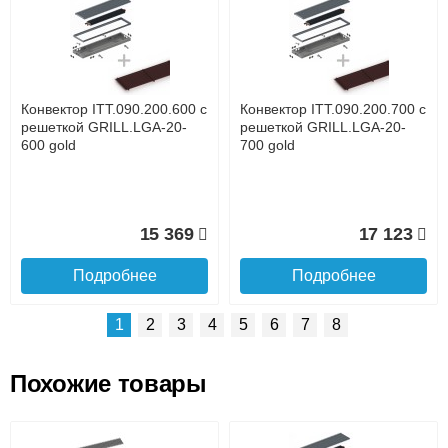
Доставка сантехники по Москве и Московской области
Наличный расчёт
Банковской картой на сайте в режиме реального
времени
Банковской картой при получении товара как при
доставке, так и самовывозом
Интернет-деньгами (Yandex-деньги, Web-money,
Конвектор ITT.090.200.600 с
Конвектор ITT.090.200.700 с
Qiwi-кошельки и другие).
решеткой GRILL.LGA-20-
решеткой GRILL.LGA-20-
Безналичный расчёт (возможно и с НДС)
600 gold
700 gold
подробнее...
Подробнее об оплате
15 369
17 123
Подробнее
Подробнее
1
2
3
4
5
6
7
8
Похожие товары
Подъем на этаж.
Конвектор ITT.090.200.1400
Конвектор ITT.090.200.1300