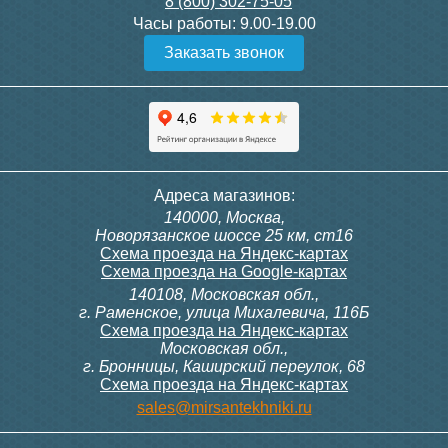
8 (800) 302-75-05
Подробнее
Подробнее
Часы работы:
9.00-19.00
Заказать звонок
Конвектор ITT.080.200.1300
Конвектор ITT.080.200.1000
с решеткой GRILL.SGW-20-
с решеткой GRILL.SGW-20-
1300 венге
1000 венге
35 326
28 391
Контроллер Siemens RDF
Комплект подключения
Адреса магазинов:
300, 230В (врезной - квадр.
конвектора прямой itermic
140000, Москва,
коробка)
ITFS
Подробнее
Подробнее
Новорязанское шоссе 25 км, ст16
Схема проезда на Яндекс-картах
Схема проезда на Google-картах
140108, Московская обл.,
9 700
5 150
г. Раменское, улица Михалевича, 116Б
Схема проезда на Яндекс-картах
Московская обл.,
Подробнее
Подробнее
г. Бронницы, Каширский переулок, 68
Схема проезда на Яндекс-картах
Конвектор ITT.080.200.1000
Конвектор ITT.080.200.900 с
sales@mirsantekhniki.ru
с решеткой GRILL.SGW-20-
решеткой GRILL.SGA-20-
1000 орех
900 natural