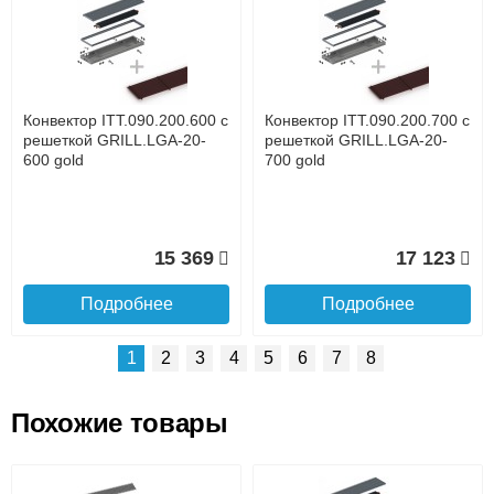
Доставка сантехники по Москве и Московской области
Наличный расчёт
Банковской картой на сайте в режиме реального
времени
Банковской картой при получении товара как при
доставке, так и самовывозом
Интернет-деньгами (Yandex-деньги, Web-money,
Конвектор ITT.090.200.600 с
Конвектор ITT.090.200.700 с
Qiwi-кошельки и другие).
решеткой GRILL.LGA-20-
решеткой GRILL.LGA-20-
Безналичный расчёт (возможно и с НДС)
600 gold
700 gold
подробнее...
Подробнее об оплате
15 369
17 123
Подробнее
Подробнее
1
2
3
4
5
6
7
8
Похожие товары
Подъем на этаж.
Конвектор ITT.090.200.1400
Конвектор ITT.090.200.1300