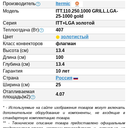
Производитель
Itermic
?
Модель
ITT.110.250.1000 GRILL.LGA-
25-1000 gold
Серия
ITT+LGA золотой
Теплоотдача (Вт)
407
?
Цвет
золотистый
Класс конвекторов
флагман
Высота (см)
13.4
Длина (см)
100
Глубина (см)
13.4
Гарантия
10 лет
Страна
Россия
Ширина (см)
25
Отапливаемая
4.07
площадь(м2)
?
* - Используемые на сайте изображения товаров могут включать
дополнительное оборудование и компоненты, не входящие в
стандартную комплектацию товара.
** - Техническое описание товара предоставлено официальным