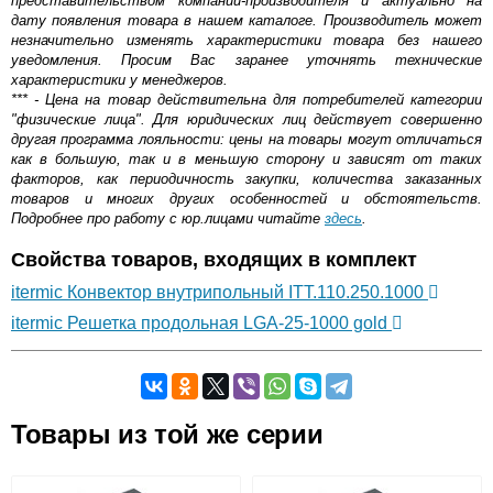
представительством компании-производителя и актуально на
дату появления товара в нашем каталоге. Производитель может
незначительно изменять характеристики товара без нашего
уведомления. Просим Вас заранее уточнять технические
характеристики у менеджеров.
*** - Цена на товар действительна для потребителей категории
"физические лица". Для юридических лиц действует совершенно
другая программа лояльности: цены на товары могут отличаться
как в большую, так и в меньшую сторону и зависят от таких
факторов, как периодичность закупки, количества заказанных
товаров и многих других особенностей и обстоятельств.
Подробнее про работу с юр.лицами читайте
здесь
.
Свойства товаров, входящих в комплект
itermic Конвектор внутрипольный ITT.110.250.1000
itermic Решетка продольная LGA-25-1000 gold
Самовывоз.
Товары из той же серии
Оставьте отзыв
Возможные способы оплаты: