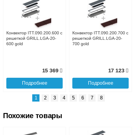
Доставка сантехники по Москве и Московской области
Наличный расчёт
Банковской картой на сайте в режиме реального
времени
Банковской картой при получении товара как при
доставке, так и самовывозом
Интернет-деньгами (Yandex-деньги, Web-money,
Конвектор ITT.090.200.600 с
Конвектор ITT.090.200.700 с
Qiwi-кошельки и другие).
решеткой GRILL.LGA-20-
решеткой GRILL.LGA-20-
Безналичный расчёт (возможно и с НДС)
600 gold
700 gold
подробнее...
Подробнее об оплате
15 369
17 123
Подробнее
Подробнее
1
2
3
4
5
6
7
8
Похожие товары
Подъем на этаж.
Конвектор ITT.090.200.1400
Конвектор ITT.090.200.1300