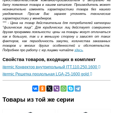
представительством компании-производителя и актуально на
дату появления товара в нашем каталоге. Производитель может
незначительно изменять характеристики товара без нашего
уведомления. Просим Вас заранее уточнять технические
характеристики у менеджеров.
*** - Цена на товар действительна для потребителей категории
"физические лица". Для юридических лиц действует совершенно
другая программа лояльности: цены на товары могут отличаться
как в большую, так и в меньшую сторону и зависят от таких
факторов, как периодичность закупки, количества заказанных
товаров и многих других особенностей и обстоятельств.
Подробнее про работу с юр.лицами читайте
здесь
.
Свойства товаров, входящих в комплект
itermic Конвектор внутрипольный ITT.110.250.1600
itermic Решетка продольная LGA-25-1600 gold
Самовывоз.
Товары из той же серии
Оставьте отзыв
Возможные способы оплаты: