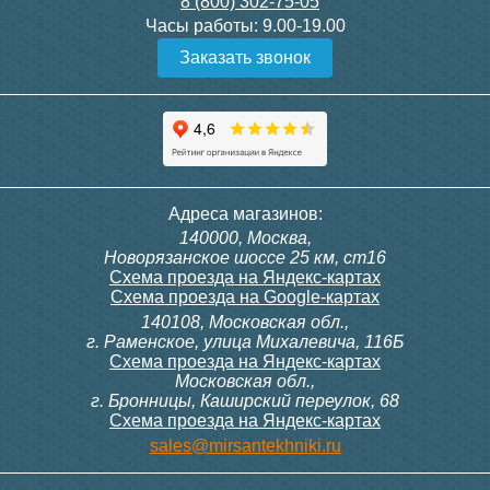
8 (800) 302-75-05
Подробнее
Подробнее
Часы работы:
9.00-19.00
Заказать звонок
Конвектор ITT.080.200.1300
Конвектор ITT.080.200.1000
с решеткой GRILL.SGW-20-
с решеткой GRILL.SGW-20-
1300 венге
1000 венге
35 326
28 391
Контроллер Siemens RDG
Контроллер Siemens RDF
Адреса магазинов:
100T, 230В (накладной,
300, 230В (врезной - квадр.
140000, Москва,
расписание, упр.с пульта)
коробка)
Подробнее
Подробнее
Новорязанское шоссе 25 км, ст16
Схема проезда на Яндекс-картах
Схема проезда на Google-картах
140108, Московская обл.,
28 000
9 700
г. Раменское, улица Михалевича, 116Б
Схема проезда на Яндекс-картах
Московская обл.,
Подробнее
Подробнее
г. Бронницы, Каширский переулок, 68
Схема проезда на Яндекс-картах
Конвектор ITT.080.200.1000
Конвектор ITT.080.200.900 с
sales@mirsantekhniki.ru
с решеткой GRILL.SGW-20-
решеткой GRILL.SGA-20-
1000 орех
900 natural