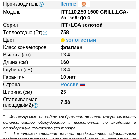
Производитель
Itermic
?
Модель
ITT.110.250.1600 GRILL.LGA-
25-1600 gold
Серия
ITT+LGA золотой
Теплоотдача (Вт)
758
?
Цвет
золотистый
Класс конвекторов
флагман
Высота (см)
13.4
Длина (см)
160
Глубина (см)
13.4
Гарантия
10 лет
Страна
Россия
Ширина (см)
25
Отапливаемая
7.58
площадь(м2)
?
* - Используемые на сайте изображения товаров могут включать
дополнительное оборудование и компоненты, не входящие в
стандартную комплектацию товара.
** - Техническое описание товара предоставлено официальным